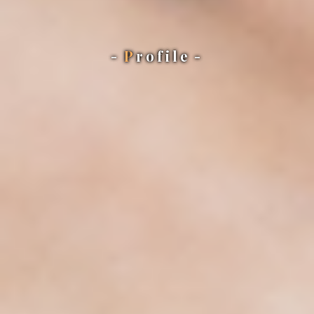
P
rofile