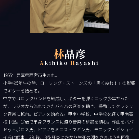
林
晶彦
A
kihiko
H
ayashi
1955年兵庫県西宮市生まれ。
小学校5年生の時、ローリング・ストーンズの「黒くぬれ！」の影響
でギターを始める。
中学ではロックバンドを結成し、ギターを弾くロック少年だった
が、ラジオから流れてきたバッハの音楽を聴き、感動してクラシッ
ク音楽に転向。ピアノを始める。甲南小学校、中学校を経て甲南高
校中退。17歳で単身フランスに渡り音楽の研鑽を積む。作曲をパパ
ドゥ・ポロス氏、ピアノをミロス・マギン氏、モニック・デショセ
イ氏に師事。3年後、B型肝炎にかかり生死の淵をさまようも回復。