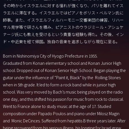
その時からイスラエルに対する憧れが強くなり、パリを離れてイス
ラエルに滞在する。イスラエルではピアノをボリス・ベルマン氏に
師事。また、イスラエルフィルハーモニー交響楽団の練習、リハー
サル見学等で研さんを積み、ピアニストのウラジミール・アシュケ
ナージ氏にも教えを受けるという貴重な経験も得た。その後、イン
ド・中近東を経て帰国。独自の音楽を追求しながら現在に至る。
Born in Nishinomiya City of Hyogo Prefecture in 1955.
Graduated from Konan elementary school and Konan Junior High
school. Dropped out of Konan Senior High School. Began playing the
guitar under the influence of “Paint it, Black” by the Rolling Stones
when in 5th grade. It led to form a rock band while in junior high
school. Was very moved by Bach’s music being played on the radio
one day, and this shifted his passion for music from rock to classical.
Went to France alone to study music at the age of 17. Studied
composition under Papado Poulos and piano under Milosz Magin
and Monic DeCinces. Suffered from hepatitis B three years later. After
being recovered from his serious illness, his longing for Israel grew