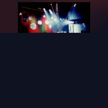
1990
初単独コンサート 「夢と祈りに包まれて」 神戸ジーベックホー
ル