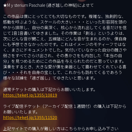
★Mｙsterium Paschale (過ぎ越しの神秘)によせて
この作品は僕にとってとても大切なものです。複雑な、独創的な、
感動を呼ぶような、スケールの大きい・・・といった形容詞を頭の
中から排除し、自分の奥深く、核心から流れ出してくる音だけを信
じて1音1音書いてゆきました。その作業は「創る」というよりは、
次にどんな音が聞こえ、五線譜にどんな音が生まれるのか、僕自身
にも予想できなかったのです。これはイメージのモティーフではな
く、まさにドキュメントでした。気付いていなかった自分の醜さや
弱さをすべてさらけ出され、その愚かさをも内包した「本当の自
分」を見つめるためにこの作品を与えられたのだと思っています。
演奏をするとき、大きな愛が僕を楽器として震わせてくれている喜
び・・・それを自身の宝として、これからも訪れてくるであろう
様々な試練を「過ぎ越し」てゆきたいと思います。
通常チケットの購入は下記からお願いいたします。
https://teket.jp/1355/10819
ライブ配信チケット（アーカイブ配信１週間付）の購入は下記から
お願いいたします。
https://teket.jp/1355/11520
上記サイトでの購入が難しい方はこちらからお申し込み下さい